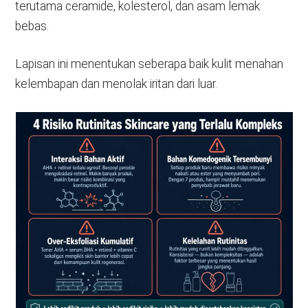
terutama ceramide, kolesterol, dan asam lemak
bebas.
Lapisan ini menentukan seberapa baik kulit menahan
kelembapan dan menolak iritan dari luar.