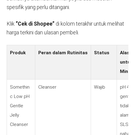
spesifik yang perlu ditangani.
Klik
“Cek di Shopee”
di kolom terakhir untuk melihat
harga terkini dan ulasan pembeli.
Produk
Peran dalam Rutinitas
Status
Alasan 
untuk 
Minima
Somethin
Cleanser
Wajib
pH 4,5
c Low pH
gentle 
Gentle
tidak m
Jelly
alami k
Cleanser
SLS, b
nabati 