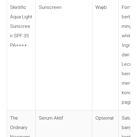
Skintific
Sunscreen
Wajib
Formul
Aqua Light
berbasi
Sunscree
minyak 
n SPF 35
white c
PA++++
Ingredi
dari Ro
Lecithi
berisik
mempe
kondisi
pagi har
The
Serum Aktif
Opsional
Satu b
Ordinary
banyak 