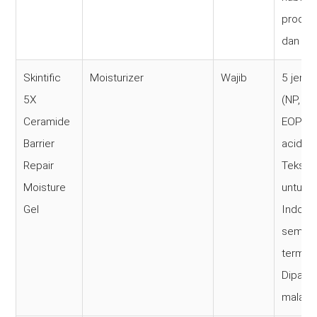
produk 
dan ma
Skintific
Moisturizer
Wajib
5 jenis
5X
(NP, NS
Ceramide
EOP) + 
Barrier
acid + 
Repair
Tekstur
Moisture
untuk i
Gel
Indone
semua j
termas
Dipakai
malam.