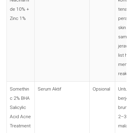
Niacinami
kontro
de 10% +
tenang
Zinc 1%
perada
skin bar
samark
jerawat
list ha
memini
reaksi 
Somethin
Serum Aktif
Opsional
Untuk ku
c 2% BHA
berjera
Salicylic
bruntus
Acid Acne
2–3x s
Treatment
malam h