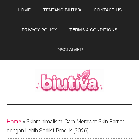
Skip
Skip
HOME
TENTANG BIUTIVA
CONTACT US
to
to
main
primary
PRIVACY POLICY
TERMS & CONDITIONS
content
sidebar
DISCLAIMER
Biutiva.com
Tips
beauty
dan
Home
»
Skinminimalism: Cara Merawat Skin Barrier
rekomendasi
dengan Lebih Sedikit Produk (2026)
produk