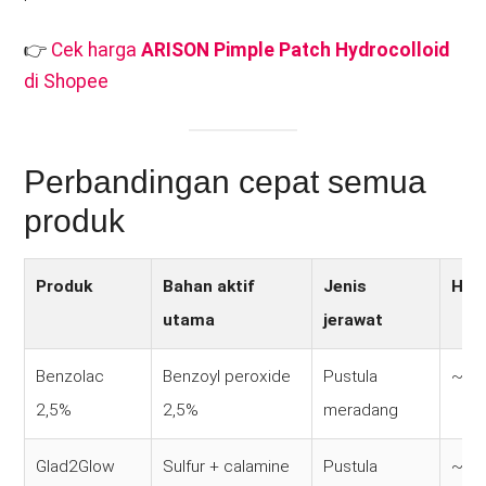
👉
Cek harga
ARISON
Pimple Patch Hydrocolloid
di Shopee
Perbandingan cepat semua
produk
Produk
Bahan aktif
Jenis
Har
utama
jerawat
Benzolac
Benzoyl peroxide
Pustula
~Rp
2,5%
2,5%
meradang
Glad2Glow
Sulfur + calamine
Pustula
~Rp