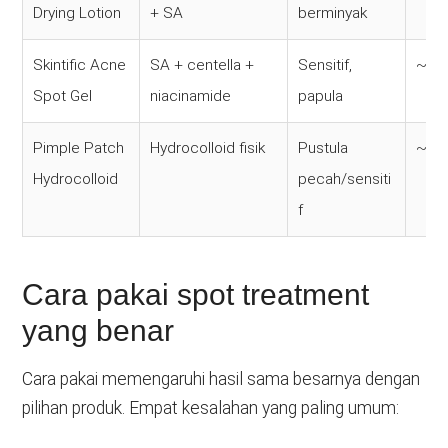
Drying Lotion
+ SA
berminyak
Skintific Acne
SA + centella +
Sensitif,
~Rp
Spot Gel
niacinamide
papula
Pimple Patch
Hydrocolloid fisik
Pustula
~Rp
Hydrocolloid
pecah/sensiti
f
Cara pakai spot treatment
yang benar
Cara pakai memengaruhi hasil sama besarnya dengan
pilihan produk. Empat kesalahan yang paling umum: