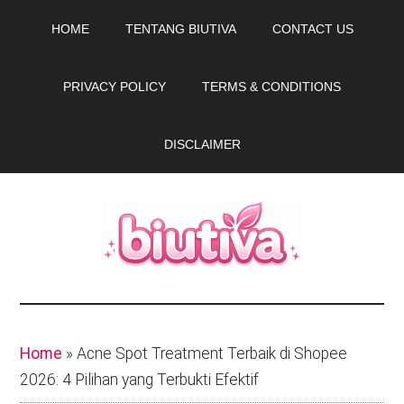
Skip
Skip
HOME
TENTANG BIUTIVA
CONTACT US
to
to
main
primary
PRIVACY POLICY
TERMS & CONDITIONS
content
sidebar
DISCLAIMER
Biutiva.com
Tips
beauty
dan
Home
»
Acne Spot Treatment Terbaik di Shopee
rekomendasi
2026: 4 Pilihan yang Terbukti Efektif
produk