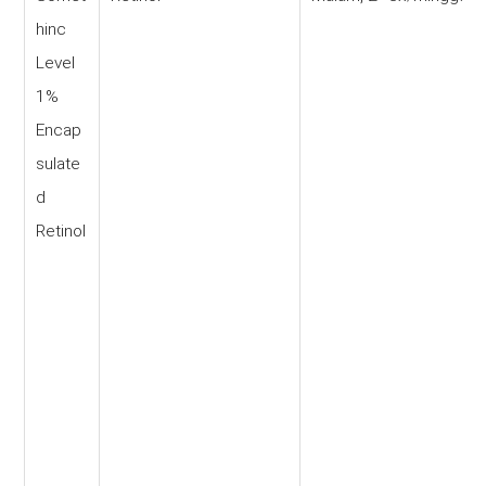
hinc
Level
1%
Encap
sulate
d
Retinol