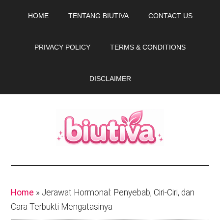
Skip
Skip
HOME
TENTANG BIUTIVA
CONTACT US
to
to
main
primary
PRIVACY POLICY
TERMS & CONDITIONS
content
sidebar
DISCLAIMER
Biutiva.com
Tips
beauty
dan
Home
»
Jerawat Hormonal: Penyebab, Ciri-Ciri, dan
rekomendasi
Cara Terbukti Mengatasinya
produk