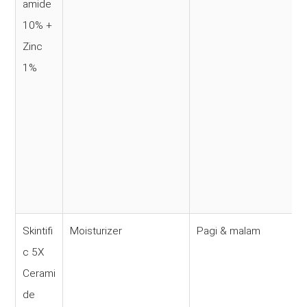
amide
10% +
Zinc
1%
Skintifi
Moisturizer
Pagi & malam
c 5X
Cerami
de